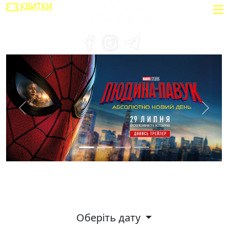
КВИТКИ
Previous
Next
Розклад сеансів
Оберіть дату