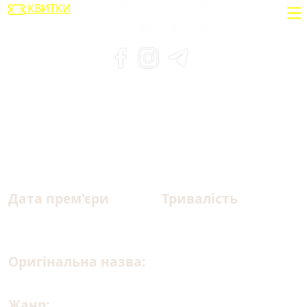
КВИТКИ
Цап-забивайло
Дата прем'єри
Тривалість
12.02.2026
100 хв.
Оригінальна назва:
GOAT
Жанр:
анімація, комедія, пригоди, спорт