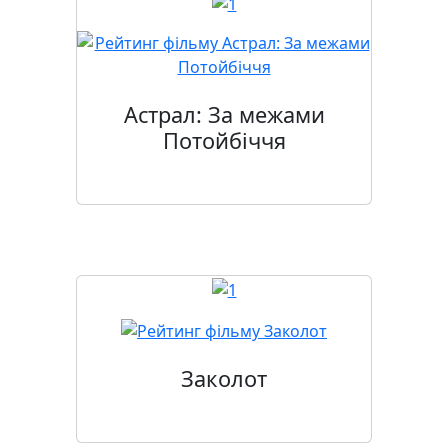
Астрал: За межами
Потойбіччя
Заколот