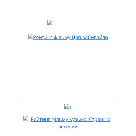
всім — і передусім собі — що не буває
замалих для великих мрій.
Скоро у прокаті