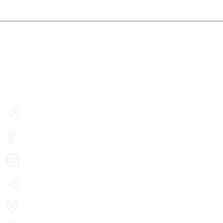
Контактна інформація:
м. Черкаси, вул. Смілянська, 21
Телефон: (0472) 33-65-11
Telegram - з розкладом сеансів
Facebook
Instagram
Telegram - новини кіно
Мапа