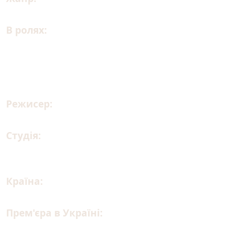
В ролях:
Калеб МакЛафлін, Ґебріел Юніон,
Нік Кролл, Девід Гарбор, Стефен Каррі,
Нікола Кохлан, Петтон Освальт, Шеррі Кола,
Едуардо Франко, Дженніфер Гадсон,
Режисер:
Тайрі Діллігей, Адам Розетт
Студія:
Columbia Pictures, Sony Pictures
Animation
Країна:
США, Японія, Бразилія, Сінгапур
Прем'єра в Україні:
12.02.2026