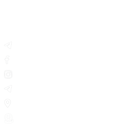
Контактна інформація:
м. Черкаси, вул. Смілянська, 21
Телефон: (0472) 33-65-11
Telegram - з розкладом сеансів
Facebook
Instagram
Telegram - новини кіно
Мапа
особистий кабінет