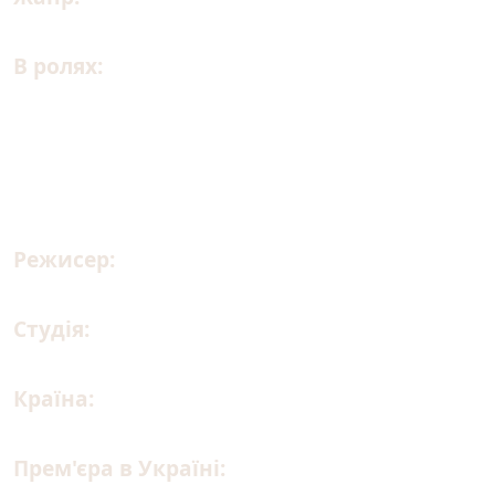
В ролях:
Джерард Батлер, Морена Баккарін,
Роман Ґріффін Девіс, Ембер Роуз Рева,
Ґордон Александр, Сідсель Сім Кох, Ті Джей
Дженкенс, Нелія Валері, Роджер Дейл
Флойд, Скотт Ґленн,
Режисер:
Рік Роман Во
Студія:
Lionsgate
Країна:
США, Великобританія
Прем'єра в Україні:
19.02.2026