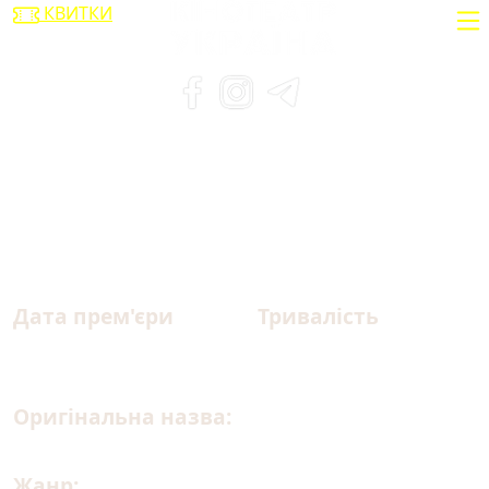
КВИТКИ
Гренландія 2: Міграція
Дата прем'єри
Тривалість
19.02.2026
98 хв.
Оригінальна назва:
Greenland 2: Migration
Жанр:
катастрофа, трилер, екшн