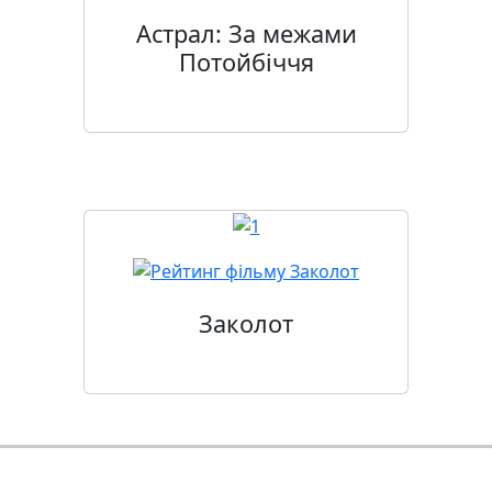
Астрал: За межами
Потойбіччя
Заколот