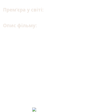
Прем'єра у світі:
06.01.2026
Опис фільму:
Минуло пʼять років після катастрофи, що
ледь не знищила Землю. Життя у сховищі в
Гренландії більше неможливе — тих, хто
вижив, знову атакують уламки астероїда.
Людство, або те, що від нього залишилося,
має вирушити у найнебезпечнішу подорож
в історії — велику міграцію через
спустошену, замерзлу Європу у пошуках
нового дому.Та чи існує він у світі, який
змінився назавжди?